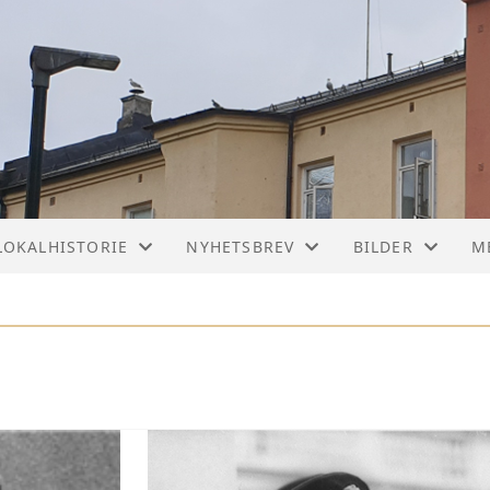
LOKALHISTORIE
NYHETSBREV
BILDER
M
ILL
ARTIKLER
NYHETSBREV
FOTOALBUM
M
DIVERSE
FOTOGRUPPA
M
GARTNERLØKKA
ARKITEKTUR