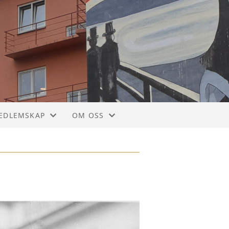
EDLEMSKAP
OM OSS
EDLEMSKAP PRIVAT
KONTAKTINFORMASJON
EDLEMSKAP BEDRIFT/BOLIGLAG
KONTAKTSKJEMA
OM HISTORIELAGET
PERSONVERN