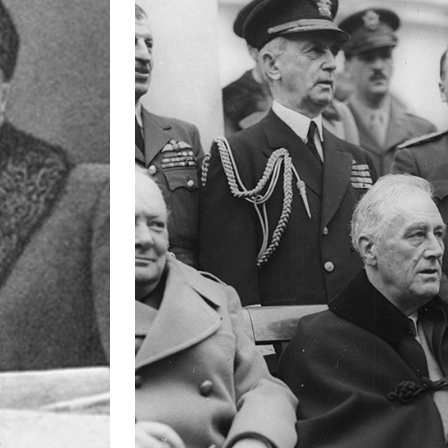
BLÅ SKILT
BYDELENE
IDRETTSHISTORIE
LENKER OG LISTER
LITTERATUR OG KILDER