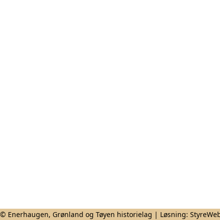
© Enerhaugen, Grønland og Tøyen historielag | Løsning:
StyreWe